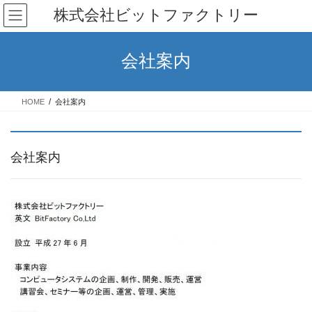
コ
ナ
株式会社ビットファクトリー
ン
ビ
テ
ゲ
ン
ー
会社案内
ツ
シ
へ
ョ
ス
ン
HOME
会社案内
キ
に
ッ
移
プ
動
会社案内